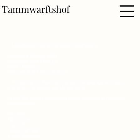
Tammwarftshof
1. Verantwortlicher für die Datenverarbeitung
Schacht & Maurus GbR
‍Andreas-Knack-Ring 24
22307 Hamburg
tammwarftshof [ät] outlook.de
2. Erhebung und Speicherung personenbezogener Daten
sowie Art und Zweck der Verwendung
‍Wenn Sie unser Ferienhaus buchen, erheben wir folgende
Informationen:
Vorname,
Nachname
Anschrift
Telefonnummer
E-Mail-Adresse